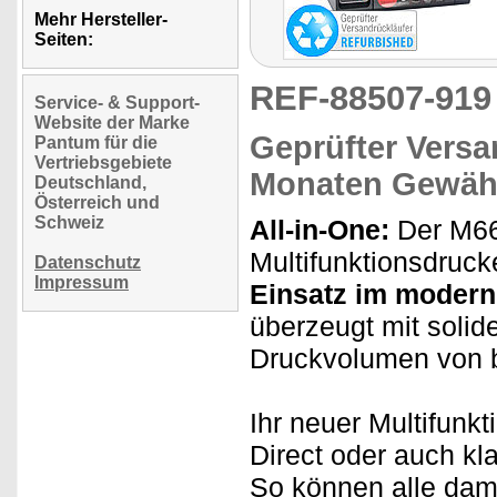
Mehr Hersteller-
Seiten:
REF-88507-91
Service- & Support-
Website der Marke
Geprüfter Versa
Pantum für die
Vertriebsgebiete
Monaten Gewähr
Deutschland,
Österreich und
Schweiz
All-in-One:
Der M6
Multifunktionsdrucke
Datenschutz
Impressum
Einsatz im modern
überzeugt mit solid
Druckvolumen von 
Ihr neuer Multifunk
Direct oder auch kl
So können alle dam