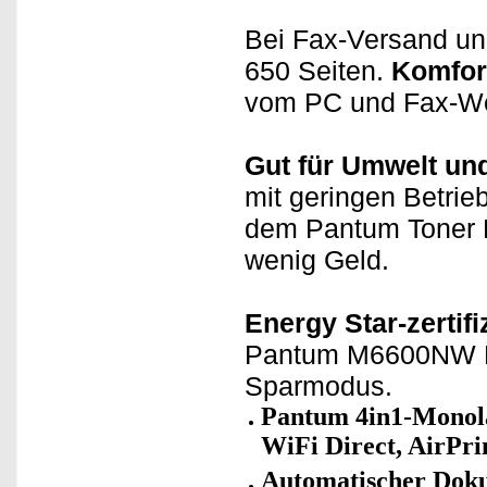
Bei Fax-Versand und
650 Seiten.
Komfor
vom PC und Fax-Weit
Gut für Umwelt un
mit geringen Betri
dem Pantum Toner P
wenig Geld.
Energy Star-zertifiz
Pantum M6600NW PR
Sparmodus.
Pantum 4in1-Monola
WiFi Direct, AirPr
Automatischer Dok