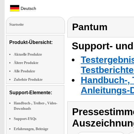
Deutsch
Pantum
Startseite
Produkt-Übersicht:
Support- und
Aktuelle Produkte
Testergebni
Ältere Produkte
Testbericht
Alle Produkte
Handbuch-, T
Zubehör Produkte
Anleitungs-
Support-Elemente:
Handbuch-, Treiber-, Video-
Pressestimme
Downloads
Support-FAQs
Auszeichnun
Erfahrungen, Beiträge